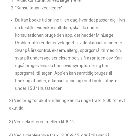
“Videokonsultation ved lægen” eller
“Konsultation ved lægen”
Du kan booke tid online til en dag, hvor det passer dig. Hvis
du bestiller videokonsultation, skal du under
konsultationen bruge den app, der hedder MinLæge.
Problematikker der er velegnet til videokonsultationer er:
Svar på årskontrol, eksem, allergi, spørgsmål til medicin,
svar på undersøgelser eksempelvis fra røntgen osv. Kan
også bruges hvis du har covid-symptomer og har
spørgsmål til lægen. App’en kan samtidig bruges til
booking af tiden, e-konsultation og med fordel til børn
under 15 år i husstanden.
2) Ved brug for akut vurdering kan du ringe fra kl. 8.00 for evt.
akut tid.
3) Ved sekretæren mellem kl. 8-12.
4) Ved sygeplejerske fra kl. 8.00-9.45, også til svar på